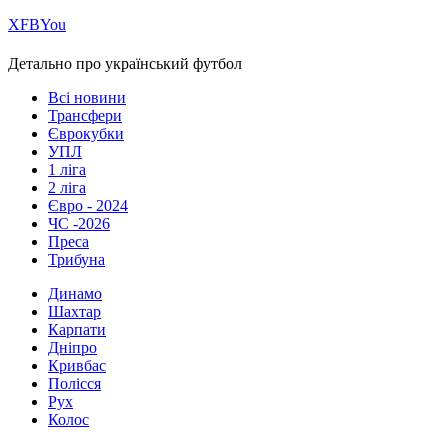
Х
FB
You
Детально про український футбол
Всі новини
Трансфери
Єврокубки
УПЛ
1 ліга
2 ліга
Євро - 2024
ЧС -2026
Преса
Трибуна
Динамо
Шахтар
Карпати
Дніпро
Кривбас
Полісся
Рух
Колос