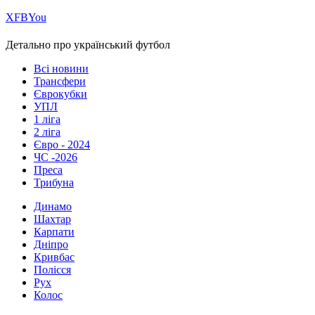
Х
FB
You
Детально про український футбол
Всі новини
Трансфери
Єврокубки
УПЛ
1 ліга
2 ліга
Євро - 2024
ЧС -2026
Преса
Трибуна
Динамо
Шахтар
Карпати
Дніпро
Кривбас
Полісся
Рух
Колос