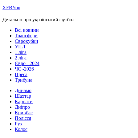
Х
FB
You
Детально про український футбол
Всі новини
Трансфери
Єврокубки
УПЛ
1 ліга
2 ліга
Євро - 2024
ЧС -2026
Преса
Трибуна
Динамо
Шахтар
Карпати
Дніпро
Кривбас
Полісся
Рух
Колос