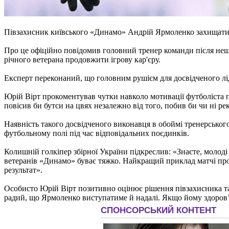
Півзахисник київського «Динамо» Андрій Ярмоленко захищатим
Про це офіційно повідомив головний тренер команди після нещ
річного ветерана продовжити ігрову кар'єру.
Експерт переконаний, що головним рушієм для досвідченого лід
Юрій Вірт прокоментував чутки навколо мотивації футболіста 
повісив би бутси на цвях незалежно від того, побив би чи ні р
Наявність такого досвідченого виконавця в обоймі тренерськог
футбольному полі під час відповідальних поєдинків.
Колишній голкіпер збірної України підкреслив: «Знаєте, молоді 
ветеранів «Динамо» буває тяжко. Найкращий приклад матчі прот
результат».
Особисто Юрій Вірт позитивно оцінює рішення півзахисника та
радий, що Ярмоленко виступатиме й надалі. Якщо йому здоров’я