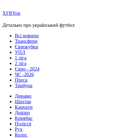
Х
FB
You
Детально про український футбол
Всі новини
Трансфери
Єврокубки
УПЛ
1 ліга
2 ліга
Євро - 2024
ЧС -2026
Преса
Трибуна
Динамо
Шахтар
Карпати
Дніпро
Кривбас
Полісся
Рух
Колос