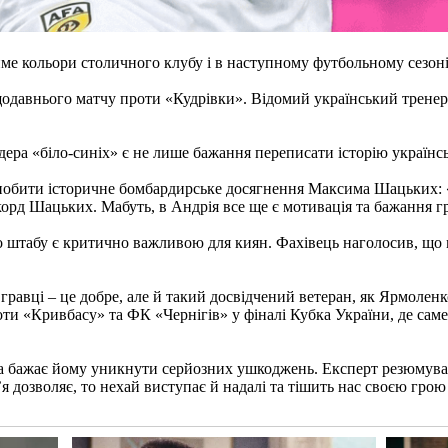
е кольори столичного клубу і в наступному футбольному сезоні
одавнього матчу проти «Кудрівки». Відомий український тренер
ера «біло-синіх» є не лише бажання переписати історію українс
побити історичне бомбардирське досягнення Максима Шацьких: «Д
екорд Шацьких. Мабуть, в Андрія все ще є мотивація та бажання г
о штабу є критично важливою для киян. Фахівець наголосив, що 
гравці – це добре, але й такий досвідчений ветеран, як Ярмоленк
и «Кривбасу» та ФК «Чернігів» у фіналі Кубка України, де саме
 бажає йому уникнути серйозних ушкоджень. Експерт резюмував 
 дозволяє, то нехай виступає й надалі та тішить нас своєю грою