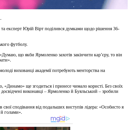
.
 та експерт Юрій Вірт поділився думками щодо рішення 36-
ького футболу.
умаю, що якби Ярмоленко захотів закінчити кар’єру, то він
рати».
молоді вихованці академії потребують менторства на
о, «Динамо» ще згодиться і принесе чимало користі. Без своїх
 досвідчені виконавці – Ярмоленко й Буяльський – зробили
свої сподівання від подальших виступів лідера: «Особисто я
 й голами».