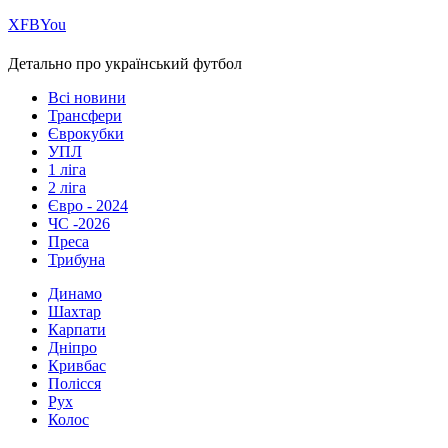
Х
FB
You
Детально про український футбол
Всі новини
Трансфери
Єврокубки
УПЛ
1 ліга
2 ліга
Євро - 2024
ЧС -2026
Преса
Трибуна
Динамо
Шахтар
Карпати
Дніпро
Кривбас
Полісся
Рух
Колос