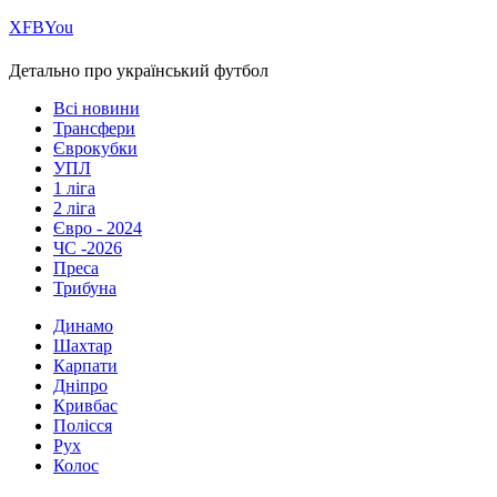
Х
FB
You
Детально про український футбол
Всі новини
Трансфери
Єврокубки
УПЛ
1 ліга
2 ліга
Євро - 2024
ЧС -2026
Преса
Трибуна
Динамо
Шахтар
Карпати
Дніпро
Кривбас
Полісся
Рух
Колос