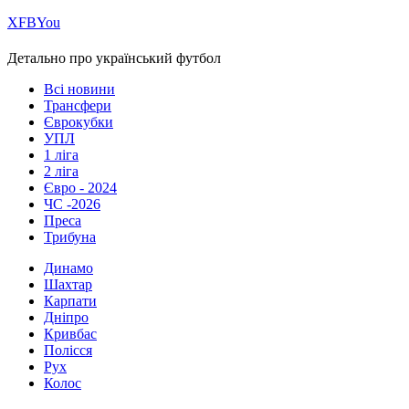
Х
FB
You
Детально про український футбол
Всі новини
Трансфери
Єврокубки
УПЛ
1 ліга
2 ліга
Євро - 2024
ЧС -2026
Преса
Трибуна
Динамо
Шахтар
Карпати
Дніпро
Кривбас
Полісся
Рух
Колос