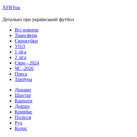
Х
FB
You
Детально про український футбол
Всі новини
Трансфери
Єврокубки
УПЛ
1 ліга
2 ліга
Євро - 2024
ЧС -2026
Преса
Трибуна
Динамо
Шахтар
Карпати
Дніпро
Кривбас
Полісся
Рух
Колос