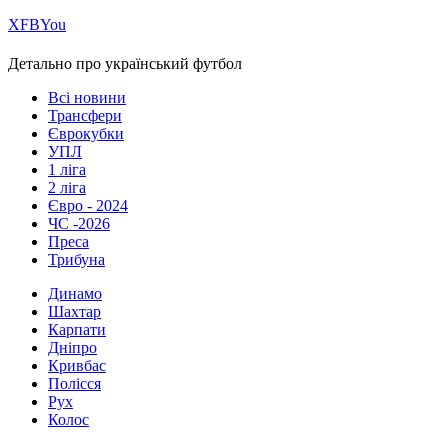
Х
FB
You
Детально про український футбол
Всі новини
Трансфери
Єврокубки
УПЛ
1 ліга
2 ліга
Євро - 2024
ЧС -2026
Преса
Трибуна
Динамо
Шахтар
Карпати
Дніпро
Кривбас
Полісся
Рух
Колос