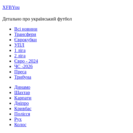
Х
FB
You
Детально про український футбол
Всі новини
Трансфери
Єврокубки
УПЛ
1 ліга
2 ліга
Євро - 2024
ЧС -2026
Преса
Трибуна
Динамо
Шахтар
Карпати
Дніпро
Кривбас
Полісся
Рух
Колос