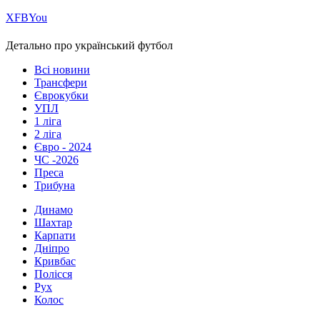
Х
FB
You
Детально про український футбол
Всі новини
Трансфери
Єврокубки
УПЛ
1 ліга
2 ліга
Євро - 2024
ЧС -2026
Преса
Трибуна
Динамо
Шахтар
Карпати
Дніпро
Кривбас
Полісся
Рух
Колос