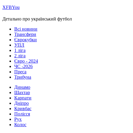
Х
FB
You
Детально про український футбол
Всі новини
Трансфери
Єврокубки
УПЛ
1 ліга
2 ліга
Євро - 2024
ЧС -2026
Преса
Трибуна
Динамо
Шахтар
Карпати
Дніпро
Кривбас
Полісся
Рух
Колос