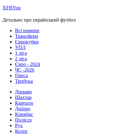
Х
FB
You
Детально про український футбол
Всі новини
Трансфери
Єврокубки
УПЛ
1 ліга
2 ліга
Євро - 2024
ЧС -2026
Преса
Трибуна
Динамо
Шахтар
Карпати
Дніпро
Кривбас
Полісся
Рух
Колос