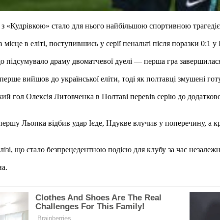
з «Кудрівкою» стало для нього найбільшою спортивною трагедіє
місце в еліті, поступившись у серії пенальті після поразки 0:1 у
що підсумувало драму двоматчевої дуелі — перша гра завершилася
перше вийшов до української еліти, тоді як полтавці змушені гот
 гол Олексія Литовченка в Полтаві перевів серію до додатковог
 спершу Льопка відбив удар Ієде, Ндукве влучив у поперечину, а
ізі, що стало безпрецедентною подією для клубу за час незалежної
на.