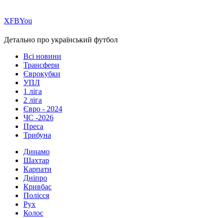
Х
FB
You
Детально про український футбол
Всі новини
Трансфери
Єврокубки
УПЛ
1 ліга
2 ліга
Євро - 2024
ЧС -2026
Преса
Трибуна
Динамо
Шахтар
Карпати
Дніпро
Кривбас
Полісся
Рух
Колос