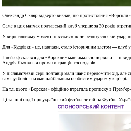
Олександр Скляр відверто визнав, що протистояння «Ворскли» 
Саме в цих матчах полтавський клуб уперше за 30 років втратив 
У вирішальному моменті півзахисник не реалізував свій удар, 
Для «Кудрівки» це, навпаки, стало історичним злетом — клуб у
Плей-оф склався для «Ворскли» максимально нервово — швидкий
Андрія Льопки та промахи гравців господарів.
У післяматчевій серії полтавці мали шанс переломити хід, але
сам футболіст назвав найбільшим особистим ударом у кар’єрі.
На тлі цього «Ворскла» офіційно втратила прописку в Прем’єр-л
Ці та інші події про український футбол читай на Футбол Украї