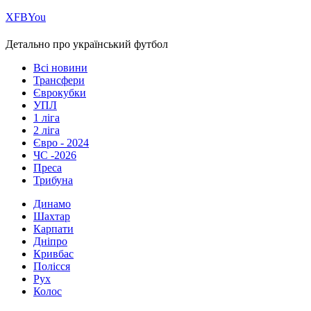
Х
FB
You
Детально про український футбол
Всі новини
Трансфери
Єврокубки
УПЛ
1 ліга
2 ліга
Євро - 2024
ЧС -2026
Преса
Трибуна
Динамо
Шахтар
Карпати
Дніпро
Кривбас
Полісся
Рух
Колос