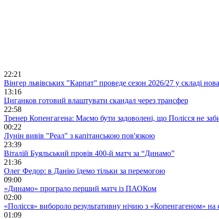
22:21
Вінгер львівських "Карпат" проведе сезон 2026/27 у складі но
13:16
Циганков готовий влаштувати скандал через трансфер
22:58
Тренер Копенгагена: Маємо бути задоволені, що Полісся не заб
00:22
Лунін вивів "Реал" з капітанською пов'язкою
23:39
Віталій Буяльський провів 400-й матч за “Динамо”
21:36
Олег Федор: в Данію їдемо тільки за перемогою
09:00
«Динамо» програло перший матч із ПАОКом
02:00
«Полісся» вибороло результативну нічию з «Копенгагеном» на с
01:09