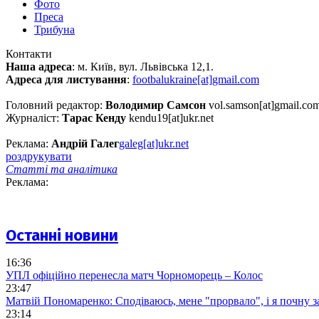
Фото
Преса
Трибуна
Контакти
Наша адреса
: м. Київ, вул. Львівська 12,1.
Адреса для листування
:
footbalukraine[at]gmail.com
Головний редактор:
Володимир Самсон
vol.samson[at]gmail.co
Журналіст:
Тарас Кенду
kendu19[at]ukr.net
Реклама:
Андрій Галег
galeg[at]ukr.net
роздрукувати
Статті та аналітика
Реклама:
Останні новини
16:36
УПЛ офіційно перенесла матч Чорноморець – Колос
23:47
Матвій Пономаренко: Сподіваюсь, мене "прорвало", і я почну 
23:14