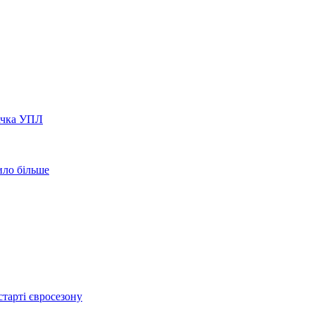
вачка УПЛ
ило більше
тарті євросезону