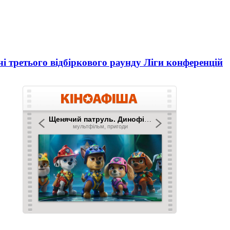
і третього відбіркового раунду Ліги конференцій