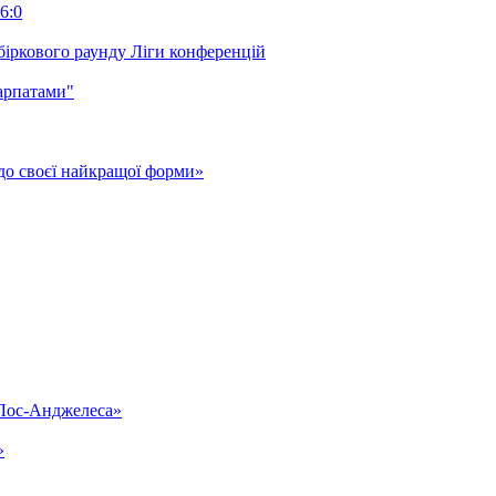
6:0
біркового раунду Ліги конференцій
арпатами"
до своєї найкращої форми»
«Лос-Анджелеса»
»