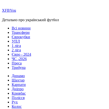
Х
FB
You
Детально про український футбол
Всі новини
Трансфери
Єврокубки
УПЛ
1 ліга
2 ліга
Євро - 2024
ЧС -2026
Преса
Трибуна
Динамо
Шахтар
Карпати
Дніпро
Кривбас
Полісся
Рух
Колос