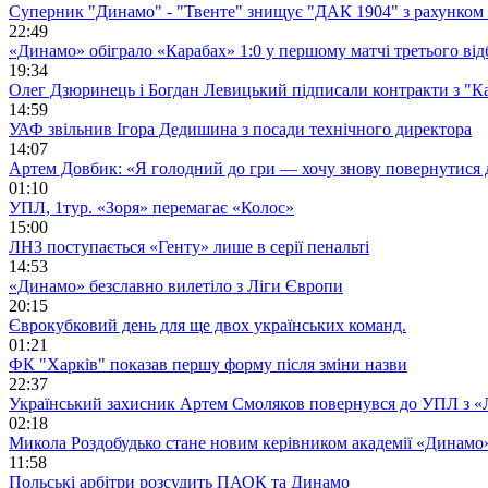
Суперник "Динамо" - "Твенте" знищує "ДАК 1904" з рахунком 
22:49
«Динамо» обіграло «Карабах» 1:0 у першому матчі третього від
19:34
Олег Дзюринець і Богдан Левицький підписали контракти з "К
14:59
УАФ звільнив Ігора Дедишина з посади технічного директора
14:07
Артем Довбик: «Я голодний до гри — хочу знову повернутися 
01:10
УПЛ, 1тур. «Зоря» перемагає «Колос»
15:00
ЛНЗ поступається «Генту» лише в серії пенальті
14:53
«Динамо» безславно вилетіло з Ліги Європи
20:15
Єврокубковий день для ще двох українських команд.
01:21
ФК "Харків" показав першу форму після зміни назви
22:37
Український захисник Артем Смоляков повернувся до УПЛ з 
02:18
Микола Роздобудько стане новим керівником академії «Динамо
11:58
Польські арбітри розсудить ПАОК та Динамо