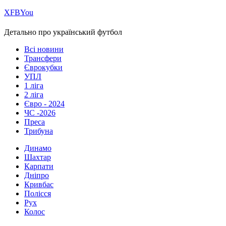
Х
FB
You
Детально про український футбол
Всі новини
Трансфери
Єврокубки
УПЛ
1 ліга
2 ліга
Євро - 2024
ЧС -2026
Преса
Трибуна
Динамо
Шахтар
Карпати
Дніпро
Кривбас
Полісся
Рух
Колос