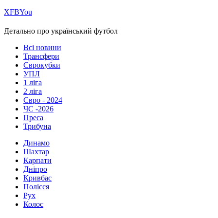
Х
FB
You
Детально про український футбол
Всі новини
Трансфери
Єврокубки
УПЛ
1 ліга
2 ліга
Євро - 2024
ЧС -2026
Преса
Трибуна
Динамо
Шахтар
Карпати
Дніпро
Кривбас
Полісся
Рух
Колос