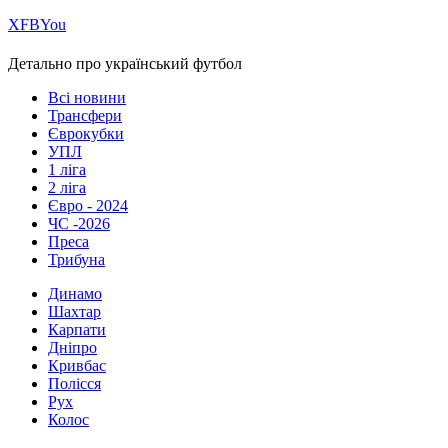
Х
FB
You
Детально про український футбол
Всі новини
Трансфери
Єврокубки
УПЛ
1 ліга
2 ліга
Євро - 2024
ЧС -2026
Преса
Трибуна
Динамо
Шахтар
Карпати
Дніпро
Кривбас
Полісся
Рух
Колос