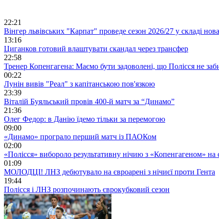
22:21
Вінгер львівських "Карпат" проведе сезон 2026/27 у складі но
13:16
Циганков готовий влаштувати скандал через трансфер
22:58
Тренер Копенгагена: Маємо бути задоволені, що Полісся не заб
00:22
Лунін вивів "Реал" з капітанською пов'язкою
23:39
Віталій Буяльський провів 400-й матч за “Динамо”
21:36
Олег Федор: в Данію їдемо тільки за перемогою
09:00
«Динамо» програло перший матч із ПАОКом
02:00
«Полісся» вибороло результативну нічию з «Копенгагеном» на с
01:09
МОЛОДЦІ! ЛНЗ дебютувало на євроарені з нічиєї проти Гента
19:44
Полісся і ЛНЗ розпочинають єврокубковий сезон