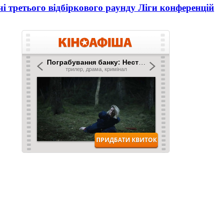
і третього відбіркового раунду Ліги конференцій