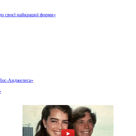
до своєї найкращої форми»
«Лос-Анджелеса»
»