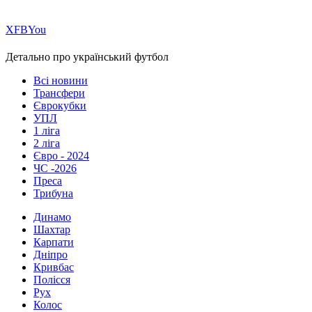
Х
FB
You
Детально про український футбол
Всі новини
Трансфери
Єврокубки
УПЛ
1 ліга
2 ліга
Євро - 2024
ЧС -2026
Преса
Трибуна
Динамо
Шахтар
Карпати
Дніпро
Кривбас
Полісся
Рух
Колос