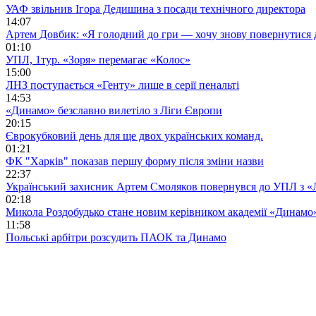
УАФ звільнив Ігора Дедишина з посади технічного директора
14:07
Артем Довбик: «Я голодний до гри — хочу знову повернутися 
01:10
УПЛ, 1тур. «Зоря» перемагає «Колос»
15:00
ЛНЗ поступається «Генту» лише в серії пенальті
14:53
«Динамо» безславно вилетіло з Ліги Європи
20:15
Єврокубковий день для ще двох українських команд.
01:21
ФК "Харків" показав першу форму після зміни назви
22:37
Український захисник Артем Смоляков повернувся до УПЛ з 
02:18
Микола Роздобудько стане новим керівником академії «Динамо
11:58
Польські арбітри розсудить ПАОК та Динамо