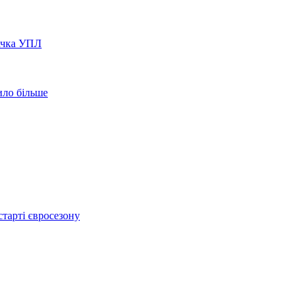
вачка УПЛ
ило більше
тарті євросезону