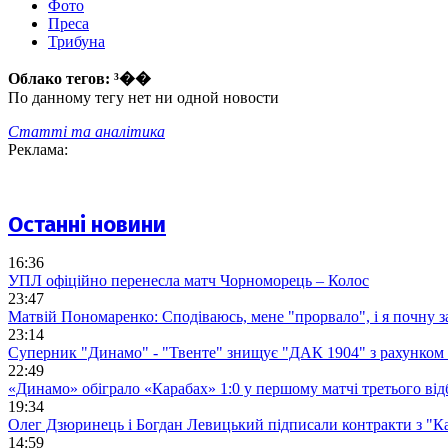
Фото
Преса
Трибуна
Облако тегов:
³��
По данному тегу нет ни одной новости
Статті та аналітика
Реклама:
Останні новини
16:36
УПЛ офіційно перенесла матч Чорноморець – Колос
23:47
Матвій Пономаренко: Сподіваюсь, мене "прорвало", і я почну 
23:14
Суперник "Динамо" - "Твенте" знищує "ДАК 1904" з рахунком 
22:49
«Динамо» обіграло «Карабах» 1:0 у першому матчі третього від
19:34
Олег Дзюринець і Богдан Левицький підписали контракти з "К
14:59