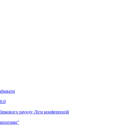
забивати
6:0
біркового раунду Ліги конференцій
арпатами"