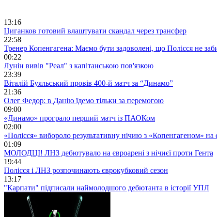
13:16
Циганков готовий влаштувати скандал через трансфер
22:58
Тренер Копенгагена: Маємо бути задоволені, що Полісся не заб
00:22
Лунін вивів "Реал" з капітанською пов'язкою
23:39
Віталій Буяльський провів 400-й матч за “Динамо”
21:36
Олег Федор: в Данію їдемо тільки за перемогою
09:00
«Динамо» програло перший матч із ПАОКом
02:00
«Полісся» вибороло результативну нічию з «Копенгагеном» на с
01:09
МОЛОДЦІ! ЛНЗ дебютувало на євроарені з нічиєї проти Гента
19:44
Полісся і ЛНЗ розпочинають єврокубковий сезон
13:17
"Карпати" підписали наймолодшого дебютанта в історії УПЛ