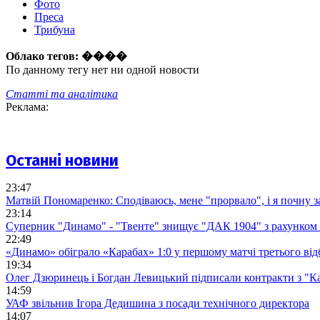
Фото
Преса
Трибуна
Облако тегов:
����
По данному тегу нет ни одной новости
Статті та аналітика
Реклама:
Останні новини
23:47
Матвій Пономаренко: Сподіваюсь, мене "прорвало", і я почну 
23:14
Суперник "Динамо" - "Твенте" знищує "ДАК 1904" з рахунком 
22:49
«Динамо» обіграло «Карабах» 1:0 у першому матчі третього від
19:34
Олег Дзюринець і Богдан Левицький підписали контракти з "К
14:59
УАФ звільнив Ігора Дедишина з посади технічного директора
14:07