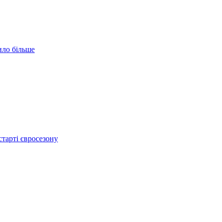
ило більше
тарті євросезону