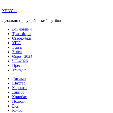
Х
FB
You
Детально про український футбол
Всі новини
Трансфери
Єврокубки
УПЛ
1 ліга
2 ліга
Євро - 2024
ЧС -2026
Преса
Трибуна
Динамо
Шахтар
Карпати
Дніпро
Кривбас
Полісся
Рух
Колос