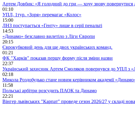
Артем Довбик: «Я голодний до гри — хочу знову повернутися 
01:10
УПЛ, 1тур. «Зоря» перемагає «Колос»
15:00
ЛНЗ поступається «Генту» лише в серії пенальті
14:53
«Динамо» безславно вилетіло з Ліги Європи
20:15
Єврокубковий день для ще двох українських команд.
01:21
ФК "Харків" показав першу форму після зміни назви
22:37
Український захисник Артем Смоляков повернувся до УПЛ з 
02:18
Микола Роздобудько стане новим керівником академії «Динамо
11:58
Польські арбітри розсудить ПАОК та Динамо
22:21
Вінгер львівських "Карпат" проведе сезон 2026/27 у складі но