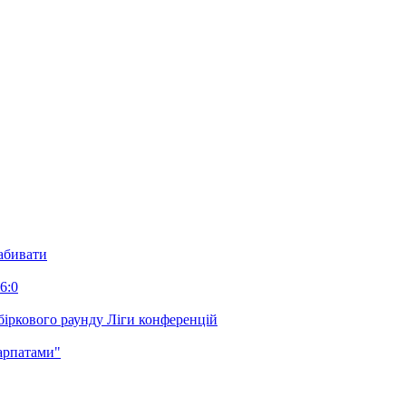
забивати
6:0
біркового раунду Ліги конференцій
арпатами"