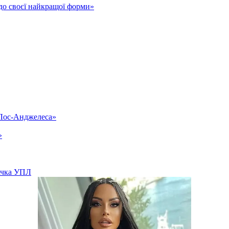
до своєї найкращої форми»
«Лос-Анджелеса»
»
вачка УПЛ