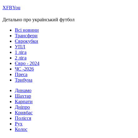
Х
FB
You
Детально про український футбол
Всі новини
Трансфери
Єврокубки
УПЛ
1 ліга
2 ліга
Євро - 2024
ЧС -2026
Преса
Трибуна
Динамо
Шахтар
Карпати
Дніпро
Кривбас
Полісся
Рух
Колос