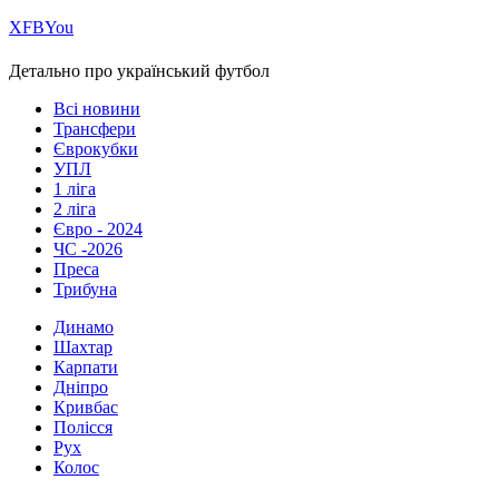
Х
FB
You
Детально про український футбол
Всі новини
Трансфери
Єврокубки
УПЛ
1 ліга
2 ліга
Євро - 2024
ЧС -2026
Преса
Трибуна
Динамо
Шахтар
Карпати
Дніпро
Кривбас
Полісся
Рух
Колос