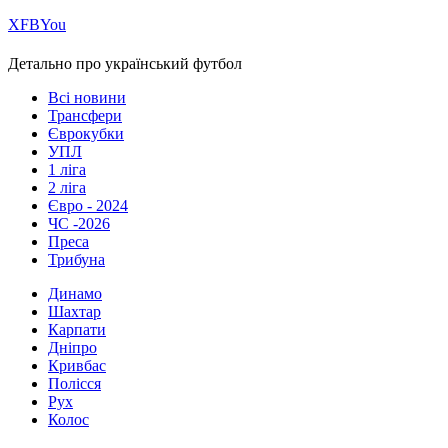
Х
FB
You
Детально про український футбол
Всі новини
Трансфери
Єврокубки
УПЛ
1 ліга
2 ліга
Євро - 2024
ЧС -2026
Преса
Трибуна
Динамо
Шахтар
Карпати
Дніпро
Кривбас
Полісся
Рух
Колос