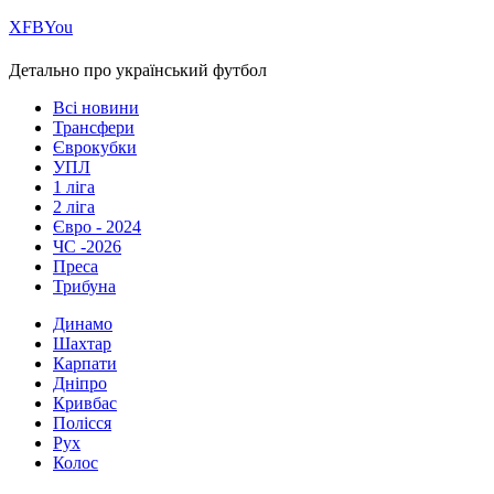
Х
FB
You
Детально про український футбол
Всі новини
Трансфери
Єврокубки
УПЛ
1 ліга
2 ліга
Євро - 2024
ЧС -2026
Преса
Трибуна
Динамо
Шахтар
Карпати
Дніпро
Кривбас
Полісся
Рух
Колос