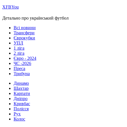
Х
FB
You
Детально про український футбол
Всі новини
Трансфери
Єврокубки
УПЛ
1 ліга
2 ліга
Євро - 2024
ЧС -2026
Преса
Трибуна
Динамо
Шахтар
Карпати
Дніпро
Кривбас
Полісся
Рух
Колос