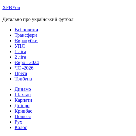
Х
FB
You
Детально про український футбол
Всі новини
Трансфери
Єврокубки
УПЛ
1 ліга
2 ліга
Євро - 2024
ЧС -2026
Преса
Трибуна
Динамо
Шахтар
Карпати
Дніпро
Кривбас
Полісся
Рух
Колос