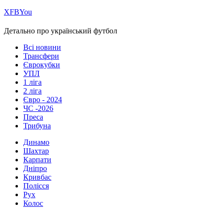
Х
FB
You
Детально про український футбол
Всі новини
Трансфери
Єврокубки
УПЛ
1 ліга
2 ліга
Євро - 2024
ЧС -2026
Преса
Трибуна
Динамо
Шахтар
Карпати
Дніпро
Кривбас
Полісся
Рух
Колос