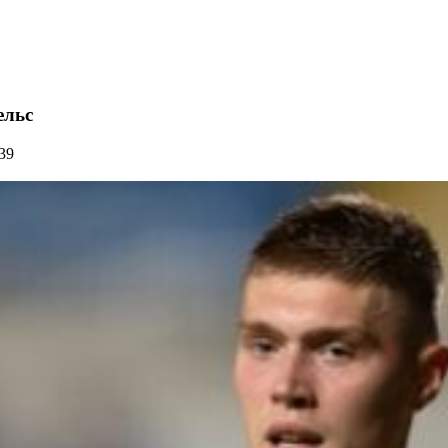
ельс
39