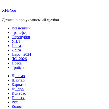
Х
FB
You
Детально про український футбол
Всі новини
Трансфери
Єврокубки
УПЛ
1 ліга
2 ліга
Євро - 2024
ЧС -2026
Преса
Трибуна
Динамо
Шахтар
Карпати
Дніпро
Кривбас
Полісся
Рух
Колос