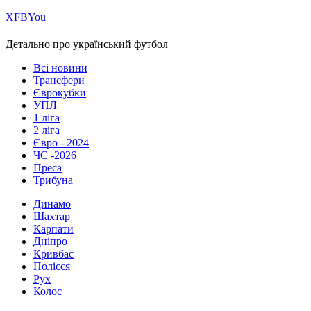
Х
FB
You
Детально про український футбол
Всі новини
Трансфери
Єврокубки
УПЛ
1 ліга
2 ліга
Євро - 2024
ЧС -2026
Преса
Трибуна
Динамо
Шахтар
Карпати
Дніпро
Кривбас
Полісся
Рух
Колос