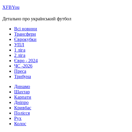
Х
FB
You
Детально про український футбол
Всі новини
Трансфери
Єврокубки
УПЛ
1 ліга
2 ліга
Євро - 2024
ЧС -2026
Преса
Трибуна
Динамо
Шахтар
Карпати
Дніпро
Кривбас
Полісся
Рух
Колос