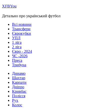
Х
FB
You
Детально про український футбол
Всі новини
Трансфери
Єврокубки
УПЛ
1 ліга
2 ліга
Євро - 2024
ЧС -2026
Преса
Трибуна
Динамо
Шахтар
Карпати
Дніпро
Кривбас
Полісся
Рух
Колос