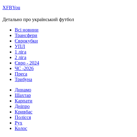
Х
FB
You
Детально про український футбол
Всі новини
Трансфери
Єврокубки
УПЛ
1 ліга
2 ліга
Євро - 2024
ЧС -2026
Преса
Трибуна
Динамо
Шахтар
Карпати
Дніпро
Кривбас
Полісся
Рух
Колос