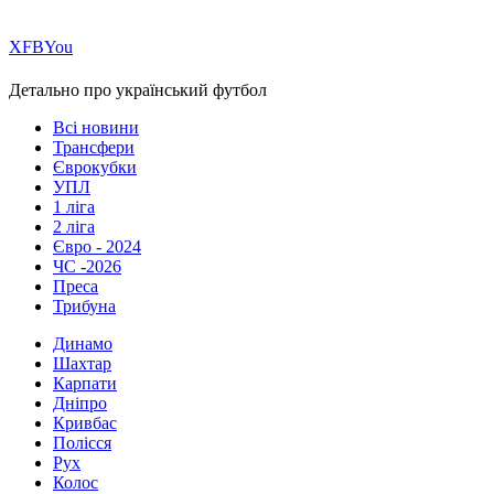
Х
FB
You
Детально про український футбол
Всі новини
Трансфери
Єврокубки
УПЛ
1 ліга
2 ліга
Євро - 2024
ЧС -2026
Преса
Трибуна
Динамо
Шахтар
Карпати
Дніпро
Кривбас
Полісся
Рух
Колос