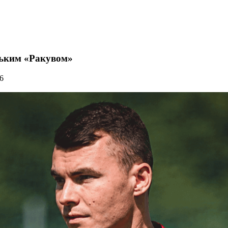
ським «Ракувом»
6