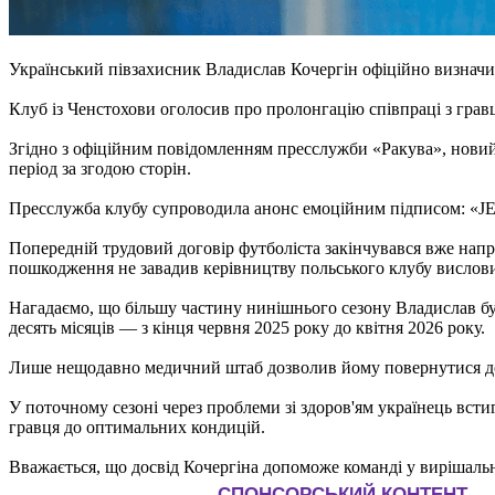
Український півзахисник Владислав Кочергін офіційно визначив
Клуб із Ченстохови оголосив про пролонгацію співпраці з грав
Згідно з офіційним повідомленням пресслужби «Ракува», новий
період за згодою сторін.
Пресслужба клубу супроводила анонс емоційним підписом: «
Попередній трудовий договір футболіста закінчувався вже напр
пошкодження не завадив керівництву польського клубу вислов
Нагадаємо, що більшу частину нинішнього сезону Владислав бу
десять місяців — з кінця червня 2025 року до квітня 2026 року.
Лише нещодавно медичний штаб дозволив йому повернутися д
У поточному сезоні через проблеми зі здоров'ям українець вст
гравця до оптимальних кондицій.
Вважається, що досвід Кочергіна допоможе команді у вирішаль