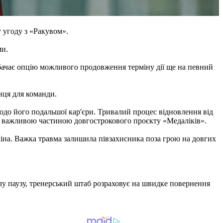
 угоду з «Ракувом».
ми.
бачає опцію можливого продовження терміну дії ще на певний
ця для команди.
одо його подальшої кар'єри. Тривалий процес відновлення від
я важливою частиною довгострокового проєкту «Медаліків».
іна. Важка травма залишила півзахисника поза грою на довгих
лу паузу, тренерський штаб розраховує на швидке повернення