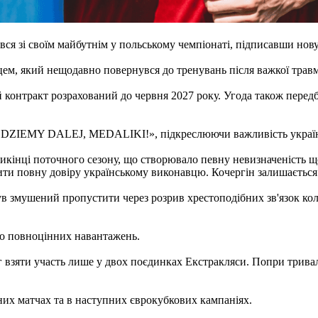
ся зі своїм майбутнім у польському чемпіонаті, підписавши нову
цем, який нещодавно повернувся до тренувань після важкої трав
 контракт розрахований до червня 2027 року. Угода також перед
JEDZIEMY DALEJ, MEDALIKI!», підкреслюючи важливість україн
икінці поточного сезону, що створювало певну невизначеність щ
ити повну довіру українському виконавцю. Кочергін залишаєтьс
в змушений пропустити через розрив хрестоподібних зв'язок кол
о повноцінних навантажень.
иг взяти участь лише у двох поєдинках Екстракляси. Попри трива
них матчах та в наступних єврокубкових кампаніях.