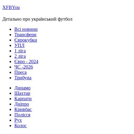
Х
FB
You
Детально про український футбол
Всі новини
Трансфери
Єврокубки
УПЛ
1 ліга
2 ліга
Євро - 2024
ЧС -2026
Преса
Трибуна
Динамо
Шахтар
Карпати
Дніпро
Кривбас
Полісся
Рух
Колос