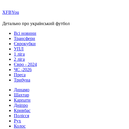
Х
FB
You
Детально про український футбол
Всі новини
Трансфери
Єврокубки
УПЛ
1 ліга
2 ліга
Євро - 2024
ЧС -2026
Преса
Трибуна
Динамо
Шахтар
Карпати
Дніпро
Кривбас
Полісся
Рух
Колос