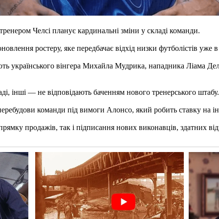
тренером Челсі планує кардинальні зміни у складі команди.
новлення ростеру, яке передбачає відхід низки футболістів уже 
ють українського вінгера Михайла Мудрика, нападника Ліама Дел
аді, інші — не відповідають баченням нового тренерського штабу.
перебудови команди під вимоги Алонсо, який робить ставку на ін
прямку продажів, так і підписання нових виконавців, здатних в