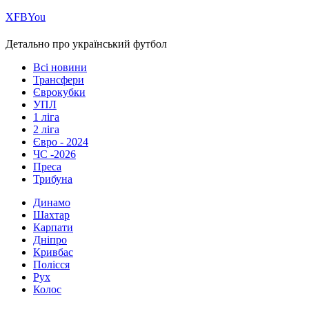
Х
FB
You
Детально про український футбол
Всі новини
Трансфери
Єврокубки
УПЛ
1 ліга
2 ліга
Євро - 2024
ЧС -2026
Преса
Трибуна
Динамо
Шахтар
Карпати
Дніпро
Кривбас
Полісся
Рух
Колос