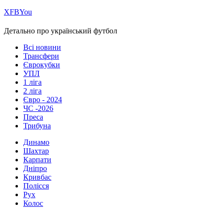
Х
FB
You
Детально про український футбол
Всі новини
Трансфери
Єврокубки
УПЛ
1 ліга
2 ліга
Євро - 2024
ЧС -2026
Преса
Трибуна
Динамо
Шахтар
Карпати
Дніпро
Кривбас
Полісся
Рух
Колос