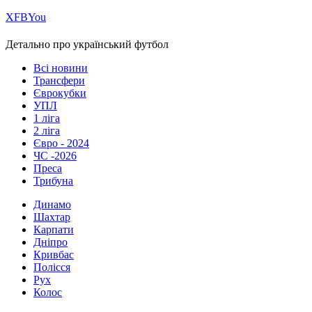
Х
FB
You
Детально про український футбол
Всі новини
Трансфери
Єврокубки
УПЛ
1 ліга
2 ліга
Євро - 2024
ЧС -2026
Преса
Трибуна
Динамо
Шахтар
Карпати
Дніпро
Кривбас
Полісся
Рух
Колос