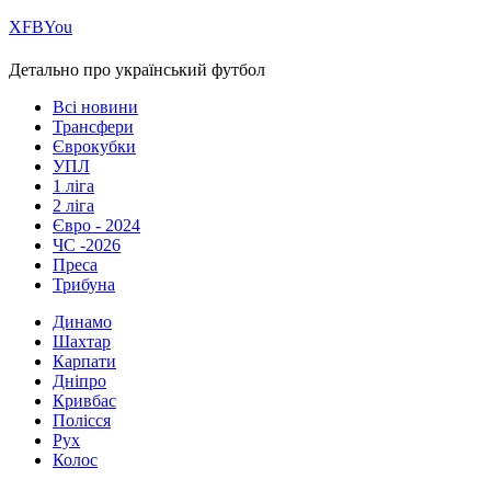
Х
FB
You
Детально про український футбол
Всі новини
Трансфери
Єврокубки
УПЛ
1 ліга
2 ліга
Євро - 2024
ЧС -2026
Преса
Трибуна
Динамо
Шахтар
Карпати
Дніпро
Кривбас
Полісся
Рух
Колос