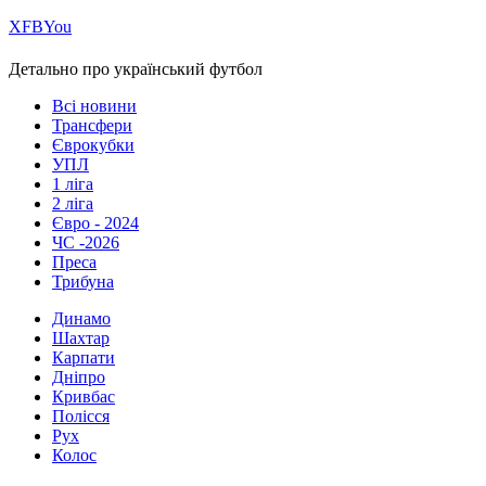
Х
FB
You
Детально про український футбол
Всі новини
Трансфери
Єврокубки
УПЛ
1 ліга
2 ліга
Євро - 2024
ЧС -2026
Преса
Трибуна
Динамо
Шахтар
Карпати
Дніпро
Кривбас
Полісся
Рух
Колос