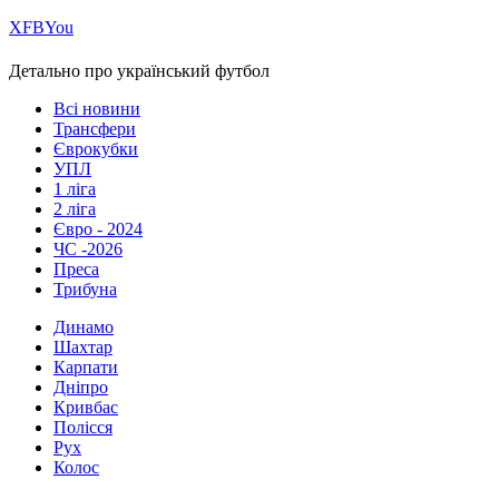
Х
FB
You
Детально про український футбол
Всі новини
Трансфери
Єврокубки
УПЛ
1 ліга
2 ліга
Євро - 2024
ЧС -2026
Преса
Трибуна
Динамо
Шахтар
Карпати
Дніпро
Кривбас
Полісся
Рух
Колос