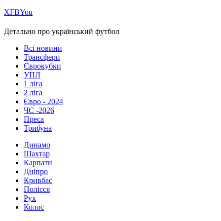
Х
FB
You
Детально про український футбол
Всі новини
Трансфери
Єврокубки
УПЛ
1 ліга
2 ліга
Євро - 2024
ЧС -2026
Преса
Трибуна
Динамо
Шахтар
Карпати
Дніпро
Кривбас
Полісся
Рух
Колос