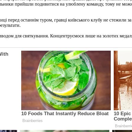
альники прийшли подивитися на улюблену команду, тому не можна
ці перед останнім туром, гравці київського клубу не стежили з
езультати.
приводом для святкування. Концентруємося лише на золотих медал