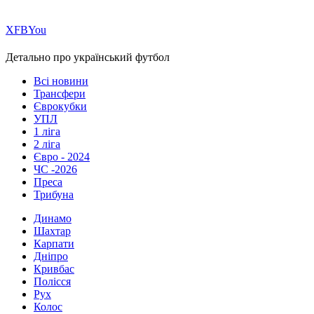
Х
FB
You
Детально про український футбол
Всі новини
Трансфери
Єврокубки
УПЛ
1 ліга
2 ліга
Євро - 2024
ЧС -2026
Преса
Трибуна
Динамо
Шахтар
Карпати
Дніпро
Кривбас
Полісся
Рух
Колос