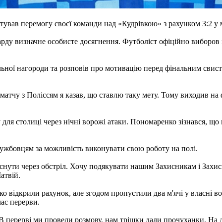
ав перемогу своєї команди над «Кудрівкою» з рахунком 3:2 у ме
рду визначне особисте досягнення. Футболіст офіційно виборов
ьної нагороди та розповів про мотивацію перед фінальним свистк
я матчу з Поліссям я казав, що ставлю таку мету. Тому виходив н
 для столиці через нічні ворожі атаки. Пономаренко зізнався, що
лужбовцям за можливість виконувати свою роботу на полі.
заснути через обстріл. Хочу подякувати нашим Захисникам і Захис
атвій.
 відкрили рахунок, але згодом пропустили два м'ячі у власні в
час перерви.
 В перерві ми провели розмову, нам трішки дали прочуханки. На