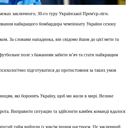
жах заключного, 30-го туру Української Прем'єр-ліги.
 звання найкращого бомбардира чемпіонату України сезону
ом. За словами нападника, він свідомо йшов до цієї мети та
а футбольне поле з бажанням забити м’яч та стати найкращим
 психологічно підготуватися до протистояння за таких умов
ницям, які боронять Україну, щоб ми жили в мирі. Велике
орота. Виправити ситуацію та здійснити камбек команді вдалося
 другий тайм вийшли із зовсім іншим настроєм. Це заключний