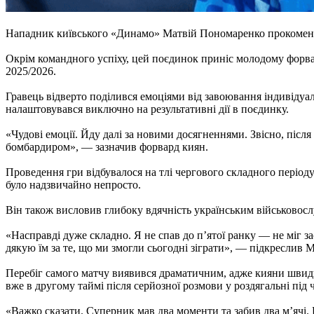
Нападник київського «Динамо» Матвій Пономаренко прокоментув
Окрім командного успіху, цей поєдинок приніс молодому форва
2025/2026.
Гравець відверто поділився емоціями від завоювання індивідуал
налаштовувався виключно на результативні дії в поєдинку.
«Чудові емоції. Йду далі за новими досягненнями. Звісно, післ
бомбардиром», — зазначив форвард киян.
Проведення гри відбувалося на тлі чергового складного періоду
було надзвичайно непросто.
Він також висловив глибоку вдячність українським військовос
«Насправді дуже складно. Я не спав до п’ятої ранку — не міг 
дякую їм за те, що ми змогли сьогодні зіграти», — підкреслив М
Перебіг самого матчу виявився драматичним, адже кияни швидко
вже в другому таймі після серйозної розмови у роздягальні під 
«Важко сказати. Суперник мав два моменти та забив два м’ячі.