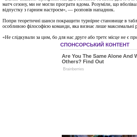
матч сезону, ми не могли програти вдома. Розуміли, що вболів
відпустку з гарним настроєм», — розповів нападник.
Попри теоретичні шанси покращити турнірне становище в табли
особливою філософією команди, яка визнає лише максимальні р
«Не слідкували за цим, бо для нас друге або третє місце не є 