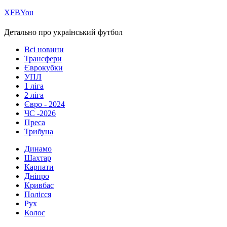
Х
FB
You
Детально про український футбол
Всі новини
Трансфери
Єврокубки
УПЛ
1 ліга
2 ліга
Євро - 2024
ЧС -2026
Преса
Трибуна
Динамо
Шахтар
Карпати
Дніпро
Кривбас
Полісся
Рух
Колос