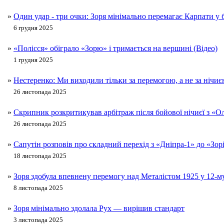
»
Один удар - три очки: Зоря мінімально перемагає Карпати у 
6 грудня 2025
»
«Полісся» обіграло «Зорю» і тримається на вершині (Відео)
1 грудня 2025
»
Нестеренко: Ми виходили тільки за перемогою, а не за нічи
26 листопада 2025
»
Скрипник розкритикував арбітраж після бойової нічиєї з «О
26 листопада 2025
»
Сапутін розповів про складний перехід з «Дніпра-1» до «Зор
18 листопада 2025
»
Зоря здобула впевнену перемогу над Металістом 1925 у 12-м
8 листопада 2025
»
Зоря мінімально здолала Рух — вирішив стандарт
3 листопада 2025