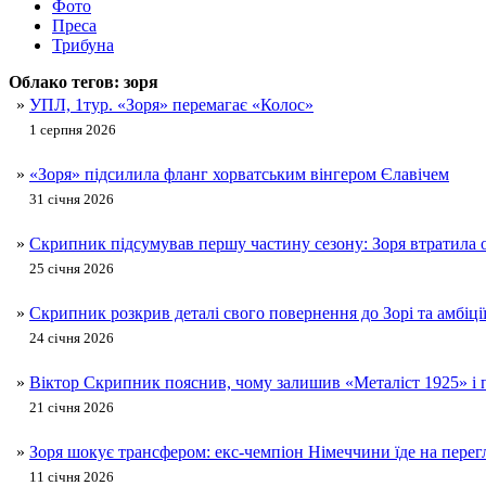
Фото
Преса
Трибуна
Облако тегов:
зоря
»
УПЛ, 1тур. «Зоря» перемагає «Колос»
1 серпня 2026
»
«Зоря» підсилила фланг хорватським вінгером Єлавічем
31 січня 2026
»
Скрипник підсумував першу частину сезону: Зоря втратила оч
25 січня 2026
»
Скрипник розкрив деталі свого повернення до Зорі та амбіції
24 січня 2026
»
Віктор Скрипник пояснив, чому залишив «Металіст 1925» і 
21 січня 2026
»
Зоря шокує трансфером: екс-чемпіон Німеччини їде на пере
11 січня 2026