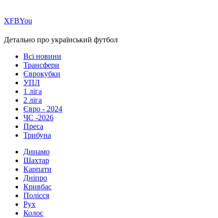
Х
FB
You
Детально про український футбол
Всі новини
Трансфери
Єврокубки
УПЛ
1 ліга
2 ліга
Євро - 2024
ЧС -2026
Преса
Трибуна
Динамо
Шахтар
Карпати
Дніпро
Кривбас
Полісся
Рух
Колос