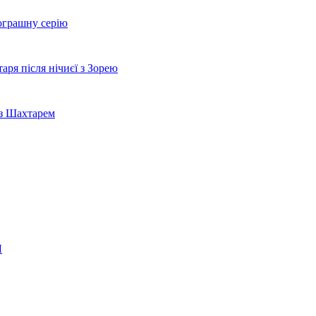
ограшну серію
ря після нічиєї з Зорею
 з Шахтарем
Л