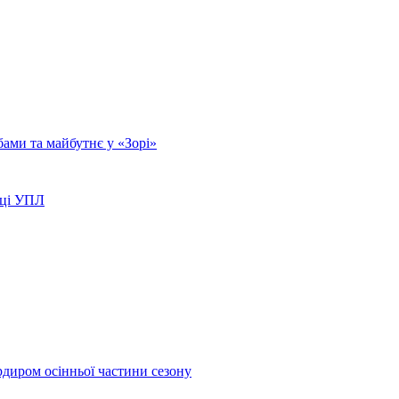
бами та майбутнє у «Зорі»
иці УПЛ
рдиром осінньої частини сезону