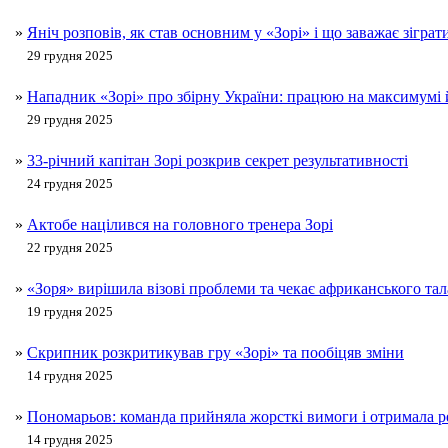
»
Яніч розповів, як став основним у «Зорі» і що заважає зіграт
29 грудня 2025
»
Нападник «Зорі» про збірну України: працюю на максимумі
29 грудня 2025
»
33-річний капітан Зорі розкрив секрет результативності
24 грудня 2025
»
Актобе націлився на головного тренера Зорі
22 грудня 2025
»
«Зоря» вирішила візові проблеми та чекає африканського тал
19 грудня 2025
»
Скрипник розкритикував гру «Зорі» та пообіцяв зміни
14 грудня 2025
»
Пономарьов: команда прийняла жорсткі вимоги і отримала р
14 грудня 2025