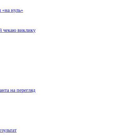
и «на нуль»
 й чекаю виклику
анта на перегляд
езультат