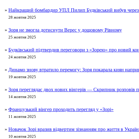
»
Найкращий бомбардир УПЛ Пилип Будківський вибув через
28 жовтня 2025
»
Зоря не змогла дотиснути Верес у дощовому Рівному
25 жовтня 2025
»
Будківський підтвердив переговори з «Зорею» про новий ко
24 жовтня 2025
»
Динамо знову втратило перемогу: Зоря покарала киян напри
19 жовтня 2025
»
Зоря переглядає двох нових вінгерів — Скрипник розповів 
14 жовтня 2025
»
Французький вінгер проходить перегляд у «Зорі»
11 жовтня 2025
»
Новачок Зорі вразив відвертим зізнанням про життя в Україні
10 жовтня 2025