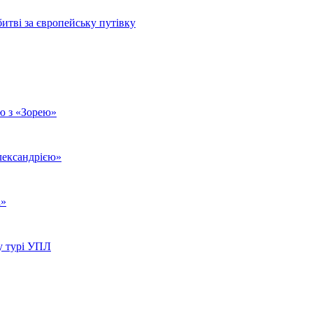
битві за європейську путівку
єю з «Зорею»
лександрією»
і»
у турі УПЛ