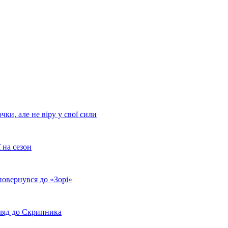
ки, але не віру у свої сили
 на сезон
повернувся до «Зорі»
гляд до Скрипника