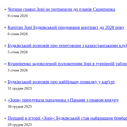
»
Чотири гравці Зорі не потрапили до планів Скрипника
9 січня 2026
»
Капітан Зорі Будківський продовжив контракт до 2028 року
6 січня 2026
»
Будківський розповів про переговори з казахстанськими клу
5 січня 2026
»
Кушніренко задоволений положенням Зорі в турнірній табл
3 січня 2026
»
Будківський розповів про найбільшу помилку у кар'єрі
31 грудня 2025
»
«Зоря» орендувала нападника з Панами з правом викупу
30 грудня 2025
»
Перший в історії «Зорі»: Будківський став найкращим бомба
29 грудня 2025