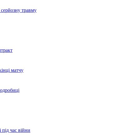
 серйозну травму
нтракт
кінці матчу
подробиці
 під час війни