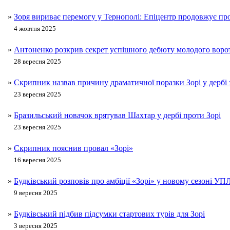
»
Зоря вириває перемогу у Тернополі: Епіцентр продовжує пр
4 жовтня 2025
»
Антоненко розкрив секрет успішного дебюту молодого ворота
28 вересня 2025
»
Скрипник назвав причину драматичної поразки Зорі у дербі
23 вересня 2025
»
Бразильський новачок врятував Шахтар у дербі проти Зорі
23 вересня 2025
»
Скрипник пояснив провал «Зорі»
16 вересня 2025
»
Будківський розповів про амбіції «Зорі» у новому сезоні УП
9 вересня 2025
»
Будківський підбив підсумки стартових турів для Зорі
3 вересня 2025